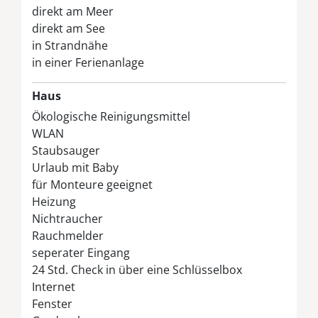
und den beiden Schlafzimmern.
direkt am Meer
direkt am See
Auf Ihrer Südterrasse mit Gartenmöbeln und
in Strandnähe
Auflagen können Sie entspannte Urlaubstage
in einer Ferienanlage
und laue Sommerabende genießen.
Haus
Ausstattung
Ökologische Reinigungsmittel
Wohnzimmer:
Fliesenboden mit Teppichen,
WLAN
Sofa, Sessel, Ess-/Sitzgruppe, Kinderhochstuhl,
Staubsauger
Fernseher mit DVD-Player und DVDs,
Urlaub mit Baby
Stereoanlage, Telefon ins dt. Festnetz,
Internetzugang
für Monteure geeignet
Heizung
Küche:
Fliesenboden, komplett ausgestattete
Nichtraucher
Küche mit Geschirrspülmaschine,
Rauchmelder
Kühlgefrierschrank, Backofen, Kochfeld,
seperater Eingang
Mikrowelle, Kaffeemaschine, Wasserkocher und
Toaster
24 Std. Check in über eine Schlüsselbox
Internet
Schlafzimmer:
Laminatboden, ein
Fenster
Schlafzimmer mit einem Doppelbett und ein