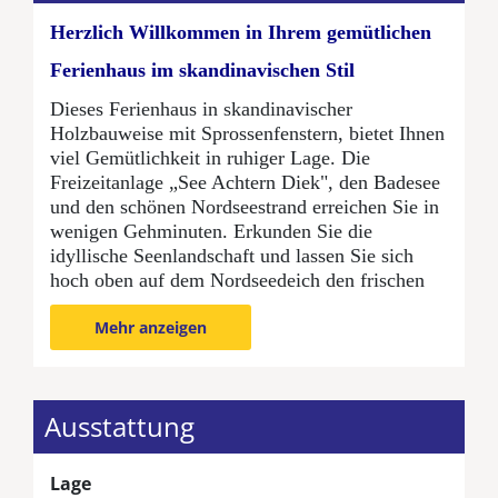
Herzlich Willkommen in Ihrem gemütlichen
Ferienhaus im skandinavischen Stil
Dieses Ferienhaus in skandinavischer
Holzbauweise mit Sprossenfenstern, bietet Ihnen
viel Gemütlichkeit in ruhiger Lage. Die
Freizeitanlage „See Achtern Diek", den Badesee
und den schönen Nordseestrand erreichen Sie in
wenigen Gehminuten. Erkunden Sie die
idyllische Seenlandschaft und lassen Sie sich
hoch oben auf dem Nordseedeich den frischen
Küstenwind um die Nase wehen.
Mehr anzeigen
Das offen gestaltete Wohnzimmer mit
Küchenzeile schafft Platz für gesellige Stunden
mit der Familie oder für sich allein - zu Zweit.
Die Küche mit angrenzendem Ess-/Sitzbereich
Ausstattung
ist umfangreich ausgestattet und verfügt unter
anderem auch über eine Geschirrspülmaschine.
Lage
Von dem Flur gelangen Sie zu dem Badezimmer