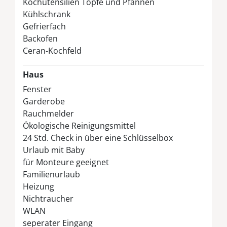
Kochutensilien Töpfe und Pfannen
Schlafzimmer mit einem Doppelbett
Kühlschrank
und Fernseher, zwei Schlafzimmer mit je zwei
Gefrierfach
Einzelbetten, Fliegengitter, Außenjalousien,
Backofen
Kinderreisebett
Ceran-Kochfeld
Badezimmer:
Fliesenboden, Dusche,
Waschtisch, WC, Fön
Haus
Gäste-WC:
Fliesenboden, WC
Fenster
Garderobe
Außenbereich:
Gartenmöbel mit Auflagen,
Sandmuschel, Schaukel, Sonnenschirm,Grill,
Rauchmelder
zwei Waschmaschinen und ein Trockner in
Ökologische Reinigungsmittel
einem separatem Waschraum zur gemeinsamen
24 Std. Check in über eine Schlüsselbox
Nutzung, Bollerwagen
Urlaub mit Baby
für Monteure geeignet
Ihr Auto können Sie direkt an Ihrem Ferienhaus
Familienurlaub
abstellen.
Heizung
Nichtraucher
WLAN
seperater Eingang