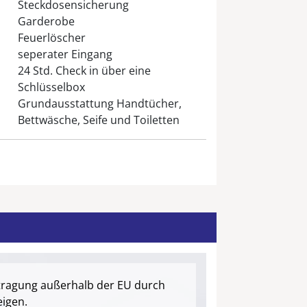
fzimmern und der Küche, Klimaanlage
Steckdosensicherung
Garderobe
höhe mit Einstellungsmodul und
Feuerlöscher
üchengeräte; Kaffeemaschine,
itale Küchenwaage, WMF Kochgeschirr,
seperater Eingang
ter, Feuerlöscher und Löschdecke,
24 Std. Check in über eine
Schlüsselbox
Grundausstattung Handtücher,
 Viskosematratzen und elektrisch
Bettwäsche, Seife und Toiletten
m, Bettdecken 155x220 cm,
gsplissee, Rauchmelder, Kinderreisebett
rbetten von Schlafmond; Kopfkissen
, Wandspiegel, Fliegengitter,
tet werden), Handtuchwärmer,
ieraufsatz, WC (Villeroy&Boch),
, Schwalldusche mit
tragung außerhalb der EU durch
-Anschluss und Bluetooth, Relax-CDs,
igen.