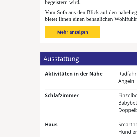
begeistern wird.
Vom Sofa aus den Blick auf den naheli
bietet Ihnen einen behaglichen Wohlfüh
Neben dem Badezimmer im Ferienhaus, wu
Mehr anzeigen
Sauna geschaffen. Eine Radioanlage die 
Entspannungsmusik. Die großzügige Rai
Spaerlebnis perfekt.
Ausstattung
Da Erholung auch im Schlaf beginnt, wu
Kopfkissengrößen ausgestattet. Für ein
und Hauswäsche gestellt. Das Ferienhaus 
Aktivitäten in der Nähe
Radfah
diesem Ferienhaus nicht möglich.
Angeln
Schlafzimmer
Einzelbe
Babybet
Ausstattung
Doppelb
Wohnzimmer:
Laminatboden, Kaminofen,
Haus
Smarth
Ess/-Sitzbereich, Flachbildschirm mit 
Hund er