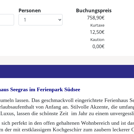
Personen
Buchungspreis
e
Eingabe Personen
758,90€
Kurtaxe
12,50€
Kaution
0,00€
haus Seegras im Ferienpark Südsee
eln lassen. Das geschmackvoll eingerichtete Ferienhaus See
aubsaufenthalt von Anfang an. Stilvolle Akzente, die umfan
uxus, lassen die schönste Zeit im Jahr zu einem unvergessl
t sich perfekt in den offen gehaltenen Wohnbereich und ist d
m der mit erstklassigem Kochgeschirr zum zaubern leckerer 