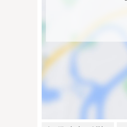
Waschmaschine, Sitzbank, Fliegengitter, 
Abseite:
Staubsauger, Wischeimer, Reini
mit Wäscheklammern
Außenbereich:
Gartengrundstück, Südter
Sonnenliegen mit Auflagen, Sonnenschirm
Warmwasseranschluss (Frostsicher), Bef
Gefahr), Kajak mit Spritzschutz für ei
und 30-50kg)