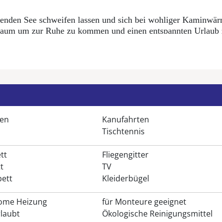
egenden See schweifen lassen und sich bei wohliger Kaminw
lraum um zur Ruhe zu kommen und einen entspannten Urlaub 
rde Ihnen in einem Anbau der von außen zugänglich ist, ein
auch in die Sauna geschaltet ist, ermöglicht Ihnen erholsame
nshowerdusche mit Massagebrause und Wasserschwallvorricht
rden die Schlafzimmer mit hochwertigen Viskosematratzen u
 unbeschwertes Ankommen werden Ihnen in diesem Ferienhaus
Seegras ist mit zwei Schlafzimmern für 4 Personen ausgestatt
ren
Kanufahrten
Tischtennis
tt
Fliegengitter
t
TV
ett
Kleiderbügel
 Kaminbesteck, Holzkorb, Ascheimer, Sofa mit Sitzhocker, 
ome Heizung
für Monteure geeignet
Internetanschluss, DVD-Player, CD-Radio mit USB-Anschluss
laubt
Ökologische Reinigungsmittel