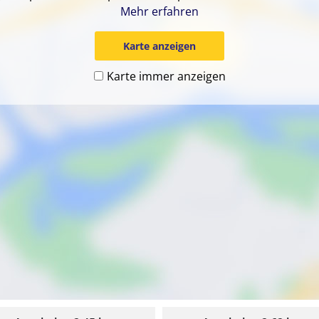
Plissee
Mehr erfahren
gungsmittel, Wischer, Handfeger und Kehrblech, Besen, Tisc
Karte anzeigen
rasse mit Seeblick, geschlossener Terrassenbereich mit Pfor
Karte immer anzeigen
, großer Strandkorb für 2 Personen, Grill, Grillbesteck, Au
estigungshaken für Hunde, Kanu mit drei Sitzbänken (max. B
ne Person (Benutzung auf eigene Gefahr), Kanutransportwage