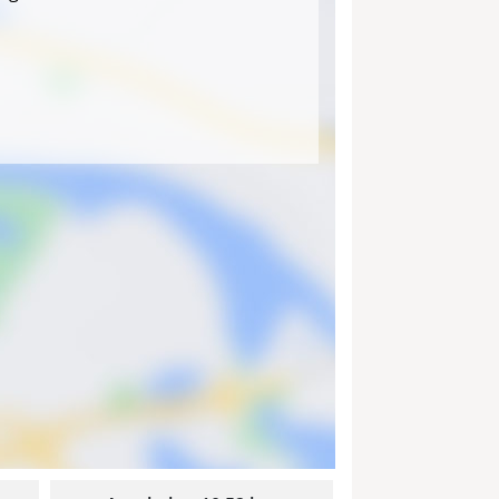
hbügelbrett, Bügeleisen, Wäscheständer
te, Gartenmöbel mit Auflagen, zwei
ßendusche für Hunde mit
elastung 300 kg, Benutzung auf eigene
n, Schwimmwesten (0-15kg, 15-30kg