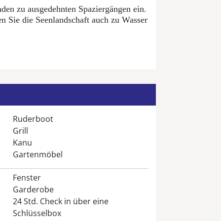
laden zu ausgedehnten Spaziergängen ein.
en Sie die Seenlandschaft auch zu Wasser
nlage, W-Lan Zugang, Kinderhochstuhl
ikrowelle, Kühlgefrierschrank,
Ruderboot
Grill
Kanu
nnenschirm, Grill, Ruderboot und
Gartenmöbel
ks
Fenster
 auf dem zu Haus gehörenden Parkplatz
Garderobe
24 Std. Check in über eine
Schlüsselbox