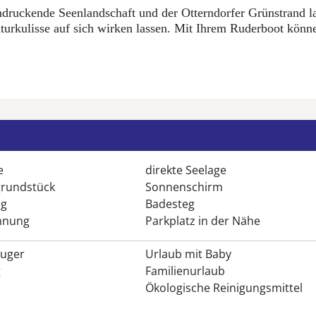
indruckende Seenlandschaft und der Otterndorfer Grünstrand 
turkulisse auf sich wirken lassen. Mit Ihrem Ruderboot könn
Sitzbereich, Kaminofen, Fernseher, DVD-Player und Stereoa
tete Küche mit Geschirrspülmaschine, Backofen, Kochfeld, M
ter
afzimmer mit einem Doppelbett, Kinderreisebett
e
direkte Seelage
aschtisch und WC, Waschmaschine
rundstück
Sonnenschirm
eg
Badesteg
lüberdachter Südterrasse mit Gartenmöbeln und Auflagen, So
nnung
Parkplatz in der Nähe
efahr), kleiner Bootsanleger gegenüber des Gartengrundstüc
en, Handfeger und Kehrblech
auger
Urlaub mit Baby
Haus fahren. Für die Zeit Ihres Aufenthaltes muss das Auto
g
Familienurlaub
Ökologische Reinigungsmittel