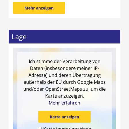
Flur mit Garderobe
Mehr anzeigen
Außenbereich:
Gartengrundstück mit
Südterrasse und Veranda am vorderen
Hausbereich, Gartenmöbel mit Auflagen,
Liegen, Grill, elektrische Sonnenmarkise auf der
Lage
Südterrasse
Kanu (Benutzung des Kanus auf eigene Gefahr)
Zum Be- und Entladen können an das
Ich stimme der Verarbeitung von
Ferienhaus fahren. Für die Zeit Ihres
Daten (insbesondere meiner IP-
Aufenthaltes können Sie Ihr Auto auf dem zum
Adresse) und deren Übertragung
Haus gehörenden Parkplatz am Anfang der
außerhalb der EU durch Google Maps
Straße abstellen.
und/oder OpenStreetMaps zu, um die
Karte anzuzeigen.
Mehr erfahren
Karte anzeigen
Karte immer anzeigen