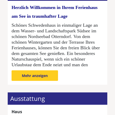
Herzlich Willkommen in Ihrem Ferienhaus
am See in traumhafter Lage
Schönes Schwedenhaus in einmaliger Lage an
dem Wasser- und Landschaftspark Südsee im
schönen Nordseebad Otterndorf. Von dem
schönen Wintergarten und der Terrasse Ihres
Ferienhauses, können Sie den freien Blick über
dem gesamten See genießen. Ein besonderes
Naturschauspiel, wenn sich ein schöner
Urlaubstag dem Ende neigt und man den
Sonnenuntergang, der sich glitzernd auf der
Mehr anzeigen
Wasseroberfläche spiegelt, beobachten kann. Mit
dem zum Haus gehörenden Kanu, können Sie
abenteuerreiche Paddeltouren unternehmen und
ein Stück Otterndorf zu Wasser erkunden.
Ausstattung
Der Wohnbereich wurde in 2016 ganz
neugestaltet. Das großzügige Wohnzimmer mit
Haus
Wintergarten und Kaminofen ist offengehalten