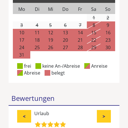
Mo
Di
Mi
Do
Fr
Sa
So
1
2
3
4
5
6
7
8
9
10
11
12
13
14
15
16
17
18
19
20
21
22
23
24
25
26
27
28
29
30
31
frei
keine An-/Abreise
Anreise
Abreise
belegt
Bewertungen
Urlaub
<
>