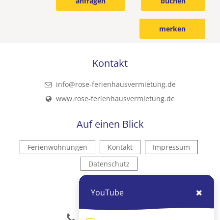
anfragen
buchen
merken
Kontakt
info@rose-ferienhausvermietung.de
www.rose-ferienhausvermietung.de
Auf einen Blick
Ferienwohnungen
Kontakt
Impressum
Datenschutz
Kontakt
YouTube
04751 909795