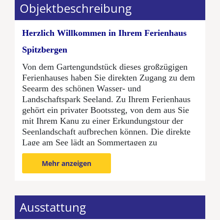
Objektbeschreibung
Herzlich Willkommen in Ihrem Ferienhaus
Spitzbergen
Von dem Gartengundstück dieses großzügigen
Ferienhauses haben Sie direkten Zugang zu dem
Seearm des schönen Wasser- und
Landschaftspark Seeland. Zu Ihrem Ferienhaus
gehört ein privater Bootssteg, von dem aus Sie
mit Ihrem Kanu zu einer Erkundungstour der
Seenlandschaft aufbrechen können. Die direkte
Lage am See lädt an Sommertagen zu
vergnüglichem Badespaß ein.
Mehr anzeigen
Das Ferienhaus in dänischer Holzbauweise ist
mit drei Schlafzimmern für insgesamt sechs
Personen ausgestattet. Durch den großzügigen
Wohnbereich mit Kaminofen können Sie hier
Ausstattung
auch an Schietwettertagen eine erholsame Zeit