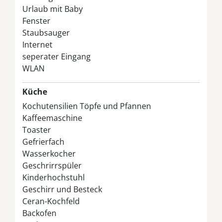
Matratzen sind je 80x200 und ein Schlafzimmer
Urlaub mit Baby
mit zwei Einzelbetten, Kinderreisebett
Fenster
Badezimmer:
Fliesenboden, Fußbodenheizung,
Staubsauger
Whirlpool und Sauna, Dusche, Waschtisch und
Internet
WC, Waschmaschine
seperater Eingang
Außenbereich:
Gartengrundstück mit
WLAN
teilüberdachter Terrasse, Gartenmöbeln und
Auflagen, Sonnenliegen, Sonnenschirm, Grill,
Küche
Sandkiste, Schaukel, Kanu (Benutzung des
Kochutensilien Töpfe und Pfannen
Kanus auf eigene Gefahr)
Kaffeemaschine
Ihr Auto können Sie ganz bequem direkt an
Toaster
Ihrem Ferienhaus abstellen.
Gefrierfach
Wasserkocher
Geschrirrspüler
Kinderhochstuhl
Geschirr und Besteck
Ceran-Kochfeld
Backofen