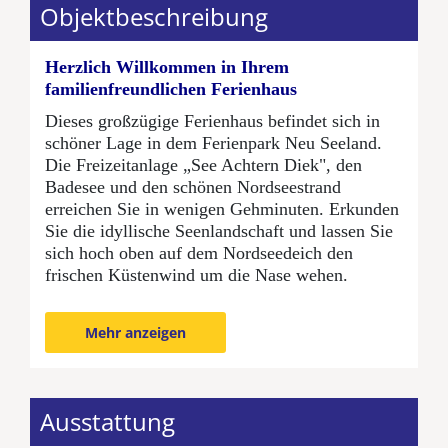
Objektbeschreibung
Herzlich Willkommen in Ihrem
familienfreundlichen Ferienhaus
Dieses großzügige Ferienhaus befindet sich in
schöner Lage in dem Ferienpark Neu Seeland.
Die Freizeitanlage „See Achtern Diek", den
Badesee und den schönen Nordseestrand
erreichen Sie in wenigen Gehminuten. Erkunden
Sie die idyllische Seenlandschaft und lassen Sie
sich hoch oben auf dem Nordseedeich den
frischen Küstenwind um die Nase wehen.
Das Ferienhaus in dänischer Holzbauweise
eignet sich ideal für einen entspannten
Mehr anzeigen
Familienurlaub. Durch den großzügigen und
freundlichen Wohnbereich mit einladender
Ess-/Sitzgruppe und direktem Zugang zu der
offen gehaltenen Küche, bietet Ihnen dieses
Ausstattung
Ferienhaus viel Raum für eine gesellige