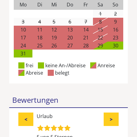
Mo
Di
Mi
Do
Fr
Sa
So
1
2
3
4
5
6
7
8
9
10
11
12
13
14
15
16
17
18
19
20
21
22
23
24
25
26
27
28
29
30
31
frei
keine An-/Abreise
Anreise
Abreise
belegt
Bewertungen
Urlaub
<
>
5 von 5 Sternen